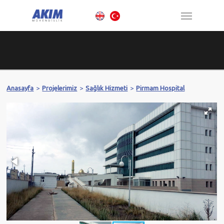
Anasayfa
>
Projelerimiz
>
Sağlık Hizmeti
>
Pirmam Hospital